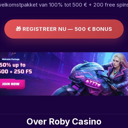
elkomstpakket van 100% tot 500 € + 200 free spin
🎁 REGISTREER NU — 500 € BONUS
Over Roby Casino