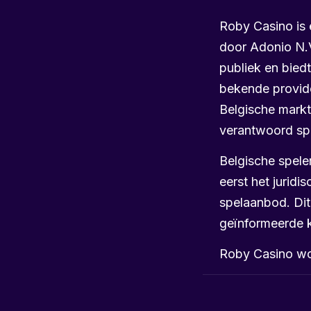
Roby Casino is 
door Adonio N.V
publiek en biedt
bekende provide
Belgische markt
verantwoord spe
Belgische spele
eerst het juridi
spelaanbod. Dit 
geïnformeerde 
Roby Casino wor