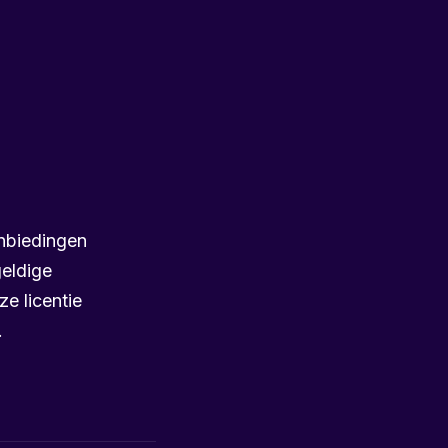
anbiedingen
eldige
e licentie
.