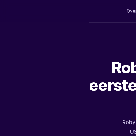
Over
Rob
eerste
Roby 
US